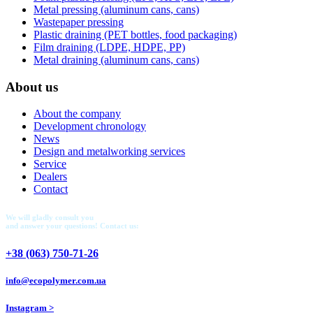
Metal pressing (aluminum cans, cans)
Wastepaper pressing
Plastic draining (PET bottles, food packaging)
Film draining (LDPE, HDPE, PP)
Metal draining (aluminum cans, cans)
About us
About the company
Development chronology
News
Design and metalworking services
Service
Dealers
Contact
We will gladly consult you
and answer your questions! Contact us:
+38 (063) 750-71-26
info@ecopolymer.com.ua
Instagram >