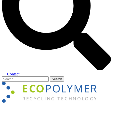
Contact
Search
for:
Close
menu