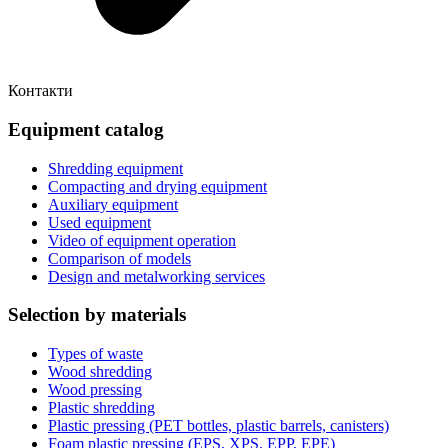
Контакти
Equipment catalog
Shredding equipment
Compacting and drying equipment
Auxiliary equipment
Used equipment
Video of equipment operation
Comparison of models
Design and metalworking services
Selection by materials
Types of waste
Wood shredding
Wood pressing
Plastic shredding
Plastic pressing (PET bottles, plastic barrels, canisters)
Foam plastic pressing (EPS, XPS, EPP, EPE)