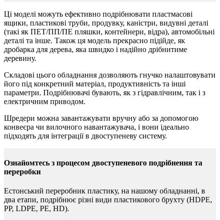
Ці моделі можуть ефективно подрібнювати пластмасові
ящики, пластикові труби, продувку, каністри, видувні деталі
(такі як ПЕТ/ПП/ПЕ пляшки, контейнери, відра), автомобільні
деталі та інше. Також ця модель прекрасно підійде, як
дробарка для дерева, яка швидко і надійно дрібнитиме
деревину.
Складові цього обладнання дозволяють гнучко налаштовувати
його під конкретний матеріал, продуктивність та інші
параметри. Подрібнювачі бувають, як з гідравлічним, так і з
електричним приводом.
Шредери можна завантажувати вручну або за допомогою
конвеєра чи вилочного навантажувача, і вони ідеально
підходять для інтеграції в двоступеневу систему.
Ознайомтесь з процесом двоступеневого подрібнення та
переробки
Естонський переробник пластику, на нашому обладнанні, в
два етапи, подрібнює різні види пластикового брухту (HDPE,
PP, LDPE, PE, HD).