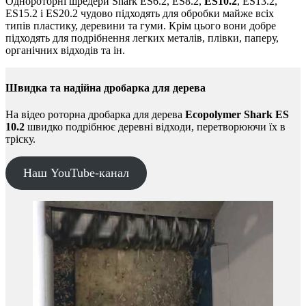
Однороторні шредери Shark ES6.2, ES8.2,
ES10.2
, ES13.2,
ES15.2 і ES20.2 чудово підходять для обробки майже всіх
типів пластику, деревини та гуми. Крім цього вони добре
підходять для подрібнення легких металів, плівки, паперу,
органічних відходів та ін.
Швидка та надійна дробарка для дерева
На відео роторна дробарка для дерева
Ecopolymer Shark ES
10.2
швидко подрібнює деревні відходи, перетворюючи їх в
тріску.
Наш YouTube-канал