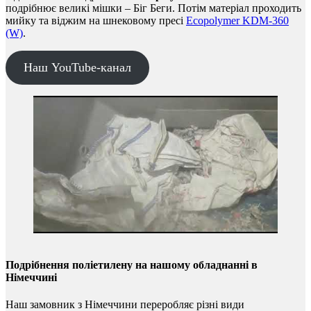
подрібнює великі мішки – Біг Беги. Потім матеріал проходить
мийку та віджим на шнековому пресі
Ecopolymer KDM-360
(W)
.
Наш YouTube-канал
Подрібнення поліетилену на нашому обладнанні в
Німеччині
Наш замовник з Німеччини переробляє різні види