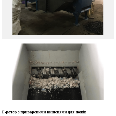
F-ротор з привареними кишенями для ножів