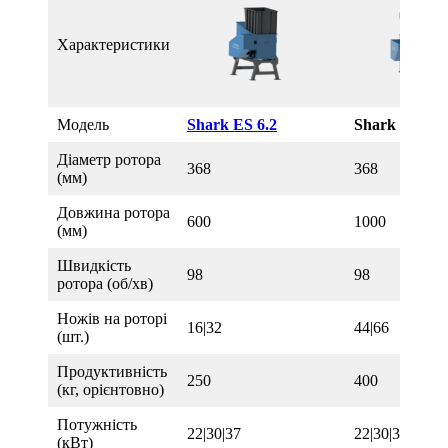
Характеристики
Модель
Shark ES 6.2
Shark ES 10.
Діаметр ротора
368
368
(мм)
Довжина ротора
600
1000
(мм)
Швидкість
98
98
ротора (об/хв)
Ножів на роторі
16|32
44|66
(шт.)
Продуктивність
250
400
(кг, орієнтовно)
Потужність
22|30|37
22|30|37|45
(кВт)