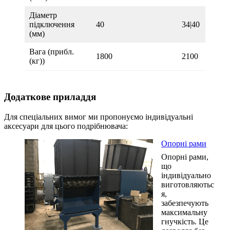
Діаметр
підключення
40
34|40
(мм)
Вага (прибл.
1800
2100
(кг))
Додаткове приладдя
Для спеціальних вимог ми пропонуємо індивідуальні
аксесуари для цього подрібнювача:
Опорні рами
Опорні рами,
що
індивідуально
виготовляютьс
я,
забезпечують
максимальну
гнучкість. Це