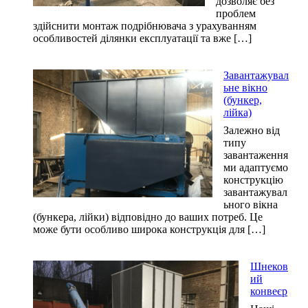
дозволяє без
проблем
здійснити монтаж подрібнювача з урахуванням
особливостей ділянки експлуатації та вже […]
Завантажувал
ьне вікно
(бункер,
лійка)
Залежно від
типу
завантаження
ми адаптуємо
конструкцію
завантажувал
ьного вікна
(бункера, лійки) відповідно до ваших потреб. Це
може бути особливо широка конструкція для […]
Шнеков
ий
конвеєр