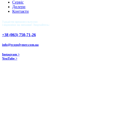
Сервіс
Дилери
Контакти
З радістю проконсультуємо
і відповімо на питання! Звертайтесь:
+38 (063) 750-71-26
info@ecopolymer.com.ua
Instagram >
YouTube >