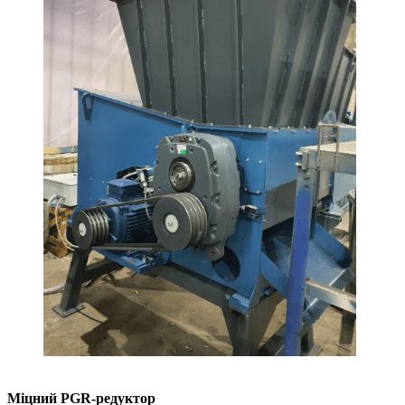
Міцний PGR-редуктор