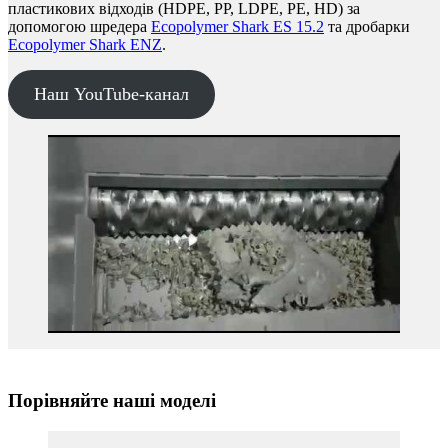
пластикових відходів (HDPE, PP, LDPE, PE, HD) за
допомогою шредера
Ecopolymer Shark ES 15.2
та дробарки
Ecopolymer Shark ENZ
.
Наш YouTube-канал
Порівняйте наші моделі