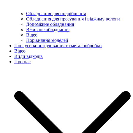
Обладнання для подрібнення
Обладнання для пресування і віджиму вологи
Допоміжне обладнання
Вживане обладнання
Відео
Порівняння моделей
Послуги конструювання та металообробки
Відео
Види відходів
Про нас