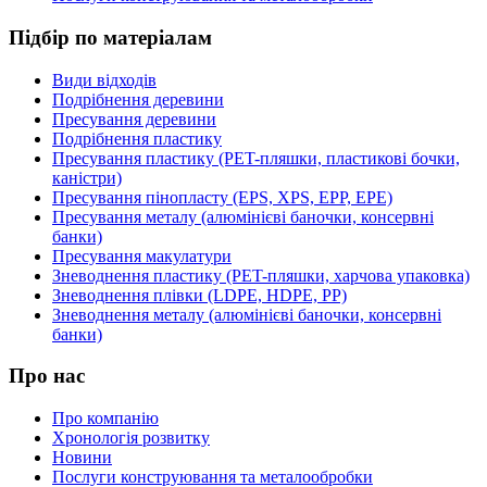
Підбір по матеріалам
Види відходів
Подрібнення деревини
Пресування деревини
Подрібнення пластику
Пресування пластику (PET-пляшки, пластикові бочки,
каністри)
Пресування пінопласту (EPS, XPS, EPP, EPE)
Пресування металу (алюмінієві баночки, консервні
банки)
Пресування макулатури
Зневоднення пластику (PET-пляшки, харчова упаковка)
Зневоднення плівки (LDPE, HDPE, PP)
Зневоднення металу (алюмінієві баночки, консервні
банки)
Про нас
Про компанію
Хронологія розвитку
Новини
Послуги конструювання та металообробки