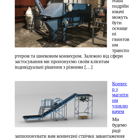
Наші
подрібн
ювачі
можуть
бути
оснаще
ні
гвинтов
им
транспо
ртером та шнековим конвеєром. Залежно від сфери
застосування ми пропонуємо своїм клієнтам
індивідуальні рішення з різними […]
Конвеє
р з
магнітн
им
уловлю
вачем
Ми
будемо
раді
запропонувати вам конвеєрні стрічки завантаження