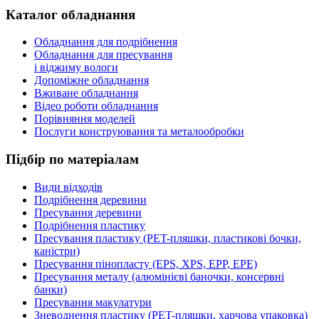
Каталог обладнання
Обладнання для подрібнення
Обладнання для пресування
і віджиму вологи
Допоміжне обладнання
Вживане обладнання
Відео роботи обладнання
Порівняння моделей
Послуги конструювання та металообробки
Підбір по матеріалам
Види відходів
Подрібнення деревини
Пресування деревини
Подрібнення пластику
Пресування пластику (PET-пляшки, пластикові бочки,
каністри)
Пресування пінопласту (EPS, XPS, EPP, EPE)
Пресування металу (алюмінієві баночки, консервні
банки)
Пресування макулатури
Зневоднення пластику (PET-пляшки, харчова упаковка)