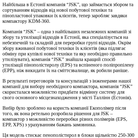
Найбільша в Естонії компанія “JSK”, що займається збором та
сортуванням відходів від нової побутової техніки та
пінопластової упаковки їх клієнтів, тепер заробляє завдяки
компактору KDM-360.
Компанія “JSK” – одна з найбільших незалежних компаній зі
збору та утилізації відходів в Естонії, яка спеціалізується на
небезпечній та складній для переробки групі відходів. Окрім
збору вживаної побутової техніки їх клієнтів (яка підлягає
обміну при купівлі нової техніки та яку необхідно правильно
утилізувати), компанія “JSK” знайшла кращий спосіб
утилізації пінополістиролу (EPS) та вспіненого поліпропілену
(EPP), ніж викидати їх на сміттєзвалище, як робили раніше.
В результаті переговорів та консультацій з інженерами нашої
компанії для вибору необхідного компактора, компанія “JSK”
скористалася можливістю придбати відмінну систему для
свого основного місцезнаходження у місті Таллінн (Естонія).
Вибір було зроблено на користь компанії Екополімер після
того, як вона ретельно розробила рішення для JSK –
компактор з можливістю переробки різних полімерів (EPS,
EPP, XPS) з урахуванням бажань замовника.
Ця модель стискає пенополістирол в блоки щільністю 250-300