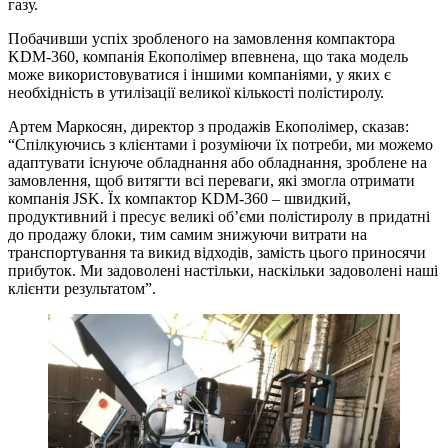
газу.
Побачивши успіх зробленого на замовлення компактора
KDM-360, компанія Екополімер впевнена, що така модель
може використовуватися і іншими компаніями, у яких є
необхідність в утилізації великої кількості полістиролу.
Артем Маркосян, директор з продажів Екополімер, сказав:
“Спілкуючись з клієнтами і розуміючи їх потреби, ми можемо
адаптувати існуюче обладнання або обладнання, зроблене на
замовлення, щоб витягти всі переваги, які змогла отримати
компанія JSK. Їх компактор KDM-360 – швидкий,
продуктивний і пресує великі об’єми полістиролу в придатні
до продажу блоки, тим самим знижуючи витрати на
транспортування та викид відходів, замість цього приносячи
прибуток. Ми задоволені настільки, наскільки задоволені наші
клієнти результатом”.