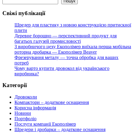
Пошук
Свіжі публікації
Шредер для пластику з новою конструкцією притискної
плити
Деревне борошно — перспективний продукт для
багатьох галузей промисловості
З виробничого цеху Екополімер виїхала перша мобільна
роторна дробарка — Екополімер Beaver
Фрезерування металу — точна обробка для ваших
потреб
Чому варто купити дровокол від українського
виробника?
Категорії
Дровоколи
Компактори – додаткове оснащення
Корисна інформація
Новини
Портфоліо
Послуги компанії Екополімер
Шредери і дробарки – додаткове оснащення