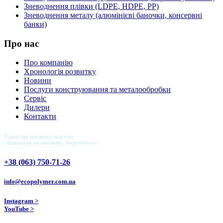
Зневоднення плівки (LDPE, HDPE, PP)
Зневоднення металу (алюмінієві баночки, консервні
банки)
Про нас
Про компанію
Хронологія розвитку
Новини
Послуги конструювання та металообробки
Сервіс
Дилери
Контакти
З радістю проконсультуємо
і відповімо на питання! Звертайтесь:
+38 (063) 750-71-26
info@ecopolymer.com.ua
Instagram >
YouTube >