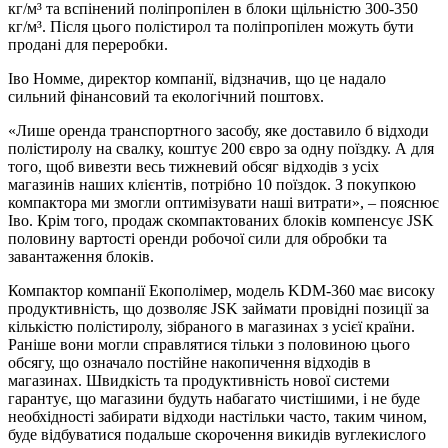
кг/м³ та вспінений поліпропілен в блоки щільністю 300-350
кг/м³. Після цього полістирол та поліпропілен можуть бути
продані для переробки.
Іво Номме, директор компанії, відзначив, що це надало
сильний фінансовий та екологічний поштовх.
«Лише оренда транспортного засобу, яке доставило б відходи
полістиролу на свалку, коштує 200 євро за одну поїздку. А для
того, щоб вивезти весь тижневий обсяг відходів з усіх
магазинів наших клієнтів, потрібно 10 поїздок. З покупкою
компактора ми змогли оптимізувати наші витрати», – пояснює
Іво. Крім того, продаж скомпактованих блоків компенсує JSK
половину вартості оренди робочої сили для обробки та
завантаження блоків.
Компактор компанії Екополімер, модель KDM-360 має високу
продуктивність, що дозволяє JSK займати провідні позиції за
кількістю полістиролу, зібраного в магазинах з усієї країни.
Раніше вони могли справлятися тільки з половиною цього
обсягу, що означало постійне накопичення відходів в
магазинах. Швидкість та продуктивність нової системи
гарантує, що магазини будуть набагато чистішими, і не буде
необхідності забирати відходи настільки часто, таким чином,
буде відбуватися подальше скорочення викидів вуглекислого