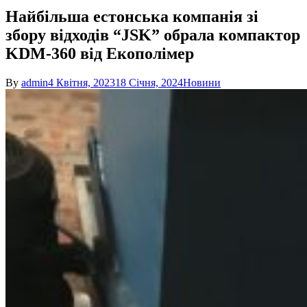
Найбільша естонська компанія зі
збору відходів “JSK” обрала компактор
KDM-360 від Екополімер
By
admin
4 Квітня, 2023
18 Січня, 2024
Новини