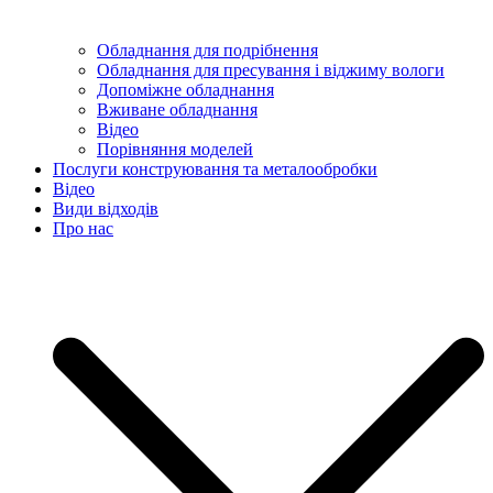
Обладнання для подрібнення
Обладнання для пресування і віджиму вологи
Допоміжне обладнання
Вживане обладнання
Відео
Порівняння моделей
Послуги конструювання та металообробки
Відео
Види відходів
Про нас