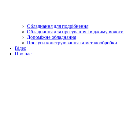
Обладнання для подрібнення
Обладнання для пресування і віджиму вологи
Допоміжне обладнання
Послуги конструювання та металообробки
Відео
Про нас