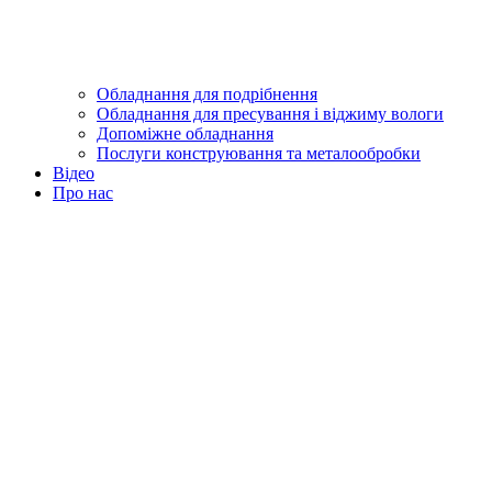
Обладнання для подрібнення
Обладнання для пресування і віджиму вологи
Допоміжне обладнання
Послуги конструювання та металообробки
Відео
Про нас