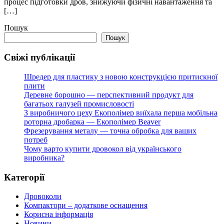
процес підготовки дров, знижуючи фізичні навантаження та
[…]
Пошук
Пошук
Свіжі публікації
Шредер для пластику з новою конструкцією притискної
плити
Деревне борошно — перспективний продукт для
багатьох галузей промисловості
З виробничого цеху Екополімер виїхала перша мобільна
роторна дробарка — Екополімер Beaver
Фрезерування металу — точна обробка для ваших
потреб
Чому варто купити дровокол від українського
виробника?
Категорії
Дровоколи
Компактори – додаткове оснащення
Корисна інформація
Новини