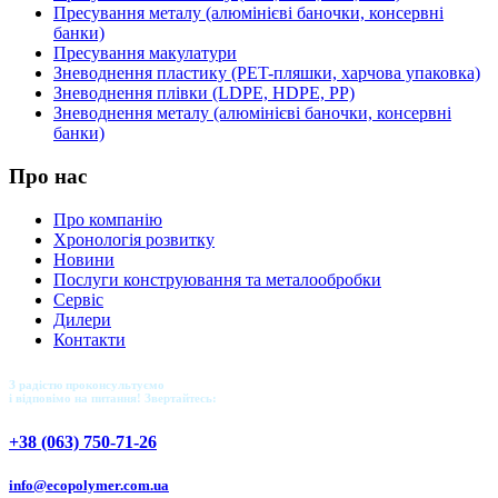
Пресування металу (алюмінієві баночки, консервні
банки)
Пресування макулатури
Зневоднення пластику (PET-пляшки, харчова упаковка)
Зневоднення плівки (LDPE, HDPE, PP)
Зневоднення металу (алюмінієві баночки, консервні
банки)
Про нас
Про компанію
Хронологія розвитку
Новини
Послуги конструювання та металообробки
Сервіс
Дилери
Контакти
З радістю проконсультуємо
і відповімо на питання! Звертайтесь:
+38 (063) 750-71-26
info@ecopolymer.com.ua