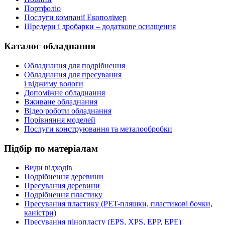
Портфоліо
Послуги компанії Екополімер
Шредери і дробарки – додаткове оснащення
Каталог обладнання
Обладнання для подрібнення
Обладнання для пресування
і віджиму вологи
Допоміжне обладнання
Вживане обладнання
Відео роботи обладнання
Порівняння моделей
Послуги конструювання та металообробки
Підбір по матеріалам
Види відходів
Подрібнення деревини
Пресування деревини
Подрібнення пластику
Пресування пластику (PET-пляшки, пластикові бочки,
каністри)
Пресування пінопласту (EPS, XPS, EPP, EPE)