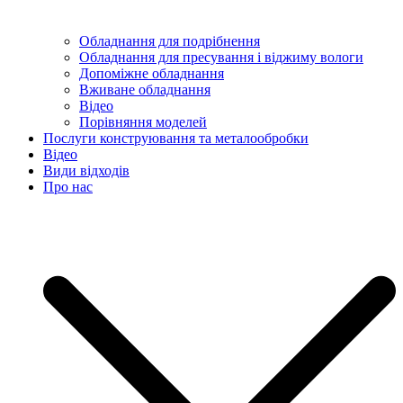
Обладнання для подрібнення
Обладнання для пресування і віджиму вологи
Допоміжне обладнання
Вживане обладнання
Відео
Порівняння моделей
Послуги конструювання та металообробки
Відео
Види відходів
Про нас