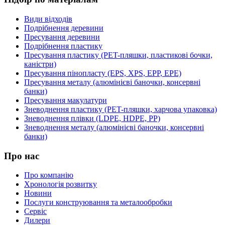
Види відходів
Подрібнення деревини
Пресування деревини
Подрібнення пластику
Пресування пластику (PET-пляшки, пластикові бочки,
каністри)
Пресування пінопласту (EPS, XPS, EPP, EPE)
Пресування металу (алюмінієві баночки, консервні
банки)
Пресування макулатури
Зневоднення пластику (PET-пляшки, харчова упаковка)
Зневоднення плівки (LDPE, HDPE, PP)
Зневоднення металу (алюмінієві баночки, консервні
банки)
Про нас
Про компанію
Хронологія розвитку
Новини
Послуги конструювання та металообробки
Сервіс
Дилери