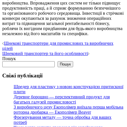
виробництва. Впровадження цих систем не тільки підвищує
продуктивність праці, а й сприяє формуванню безпечнішого
та організованого робочого середовища. Інвестиції в стрічкові
конвеєри окупаються за рахунок зниження операційних
витрат та підвищення загальної рентабельності бізнесу,
роблячи їх вигідним придбанням для будь-якого виробництва
незалежно від його масштабів та специфіки.
Навігація
Шнекові транспортери для промислових та виробничих
цілей
записів
Шнековий транспортер та його особливості
Пошук
Пошук
Свіжі публікації
Шредер для пластику з новою конструкцією притискної
плити
Деревне борошно — перспективний продукт для
багатьох галузей промисловості
З виробничого цеху Екополімер виїхала перша мобільна
роторна дробарка — Екополімер Beaver
Фрезерування металу — точна обробка для ваших
потреб