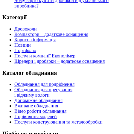
Чому варто купити дровокол від українського
виробника?
Категорії
Дровоколи
Компактори – додаткове оснащення
Корисна інформація
Новини
Портфоліо
Послуги компанії Екополімер
Шредери і дробарки – додаткове оснащення
Каталог обладнання
Обладнання для подрібнення
Обладнання для пресування
і віджиму вологи
Допоміжне обладнання
Вживане обладнання
Відео роботи обладнання
Порівняння моделей
Послуги конструювання та металообробки
Підбір по матеріалам