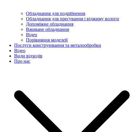
Обладнання для подрібнення
Обладнання для пресування і віджиму вологи
Допоміжне обладнання
Вживане обладнання
Відео
Порівняння моделей
Послуги конструювання та металообробки
Відео
Види відходів
Про нас