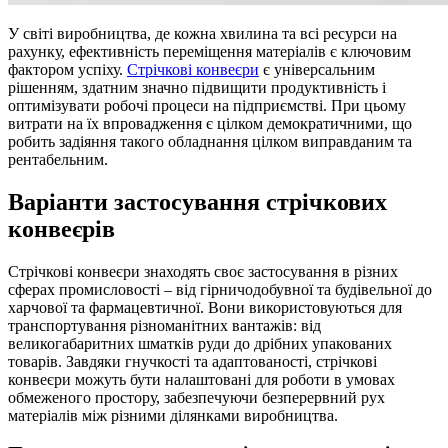
У світі виробництва, де кожна хвилина та всі ресурси на
рахунку, ефективність переміщення матеріалів є ключовим
фактором успіху.
Стрічкові конвеєри
є універсальним
рішенням, здатним значно підвищити продуктивність і
оптимізувати робочі процеси на підприємстві. При цьому
витрати на їх впровадження є цілком демократичними, що
робить задіяння такого обладнання цілком виправданим та
рентабельним.
Варіанти застосування стрічкових
конвеєрів
Стрічкові конвеєри знаходять своє застосування в різних
сферах промисловості – від гірничодобувної та будівельної до
харчової та фармацевтичної. Вони використовуються для
транспортування різноманітних вантажів: від
великогабаритних шматків руди до дрібних упакованих
товарів. Завдяки гнучкості та адаптованості, стрічкові
конвеєри можуть бути налаштовані для роботи в умовах
обмеженого простору, забезпечуючи безперервний рух
матеріалів між різними ділянками виробництва.