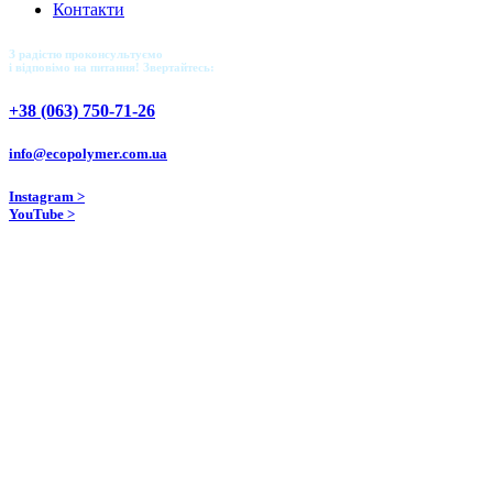
Контакти
З радістю проконсультуємо
і відповімо на питання! Звертайтесь:
+38 (063) 750-71-26
info@ecopolymer.com.ua
Instagram >
YouTube >