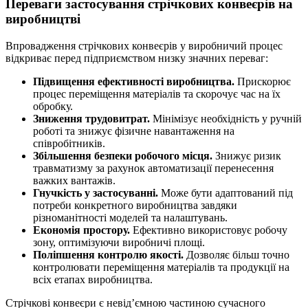
Переваги застосування стрічкових конвеєрів на
виробництві
Впровадження стрічкових конвеєрів у виробничий процес
відкриває перед підприємством низку значних переваг:
Підвищення ефективності виробництва.
Прискорює
процес переміщення матеріалів та скорочує час на їх
обробку.
Зниження трудовитрат.
Мінімізує необхідність у ручній
роботі та знижує фізичне навантаження на
співробітників.
Збільшення безпеки робочого місця.
Знижує ризик
травматизму за рахунок автоматизації перенесення
важких вантажів.
Гнучкість у застосуванні.
Може бути адаптований під
потреби конкретного виробництва завдяки
різноманітності моделей та налаштувань.
Економія простору.
Ефективно використовує робочу
зону, оптимізуючи виробничі площі.
Поліпшення контролю якості.
Дозволяє більш точно
контролювати переміщення матеріалів та продукції на
всіх етапах виробництва.
Стрічкові конвеєри є невід’ємною частиною сучасного