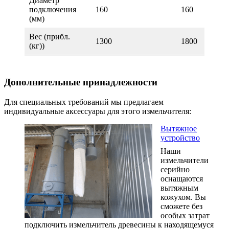
Диаметр
подключения
160
160
(мм)
Вес (прибл.
1300
1800
(кг))
Дополнительные принадлежности
Для специальных требований мы предлагаем
индивидуальные аксессуары для этого измельчителя:
Вытяжное
устройство
Наши
измельчители
серийно
оснащаются
вытяжным
кожухом. Вы
сможете без
особых затрат
подключить измельчитель древесины к находящемуся