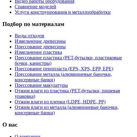
Видео работы оборудования
Сравнение моделей
Услуги конструирования и металлообработки
Подбор по материалам
Виды отходов
Измельчение древесины
Прессование древесины
Измельчение пластика
Прессование пластика (PET-бутылки, пластиковые
бочки, канистры)
Прессование пенопласта (EPS, XPS, EPP, EPE)
Прессование металла (алюминиевые баночки,
консервные банки)
Прессование макулатуры
Отжим влаги из пластика (PET-бутылки, пищевая
упаковка)
Отжим влаги из пленки (LDPE, HDPE, PP)
Отжим влаги из металла (алюминиевые баночки,
консервные банки)
О нас
О компании