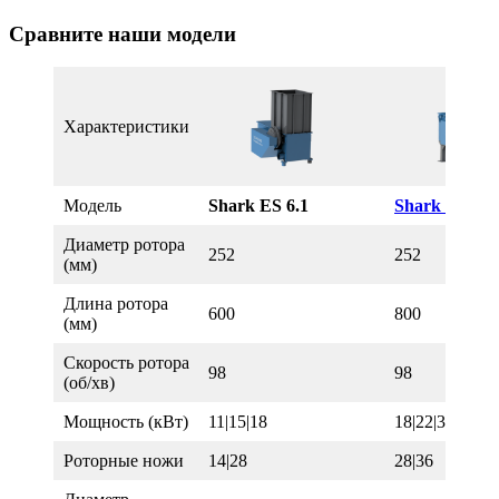
Сравните наши модели
Характеристики
Модель
Shark ES 6.1
Shark ES 8.1
Диаметр ротора
252
252
(мм)
Длина ротора
600
800
(мм)
Скорость ротора
98
98
(об/хв)
Мощность (кВт)
11|15|18
18|22|30
Роторные ножи
14|28
28|36