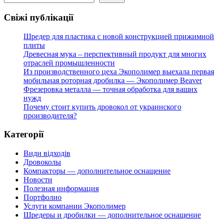
Свіжі публікації
Шредер для пластика с новой конструкцией прижимной
плиты
Древесная мука – перспективный продукт для многих
отраслей промышленности
Из производственного цеха Экополимер выехала первая
мобильная роторная дробилка — Экополимер Beaver
Фрезеровка металла — точная обработка для ваших
нужд
Почему стоит купить дровокол от украинского
производителя?
Категорії
Види відходів
Дровоколы
Компакторы — дополнительное оснащение
Новости
Полезная информация
Портфолио
Услуги компании Экополимер
Шредеры и дробилки — дополнительное оснащение