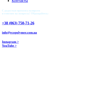
Контакты
С радостью проконсультируем
и ответим на вопросы! Обращайтесь:
+38 (063) 750-71-26
info@ecopolymer.com.ua
Instagram >
YouTube >