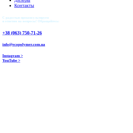
Дилеры
Контакты
С радостью проконсультируем
и ответим на вопросы! Обращайтесь:
+38 (063) 750-71-26
info@ecopolymer.com.ua
Instagram >
YouTube >