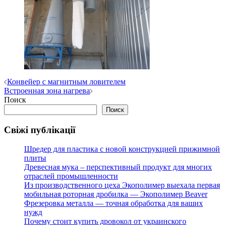
Навигация
Конвейер с магнитным ловителем
Встроенная зона нагрева
по
Поиск
записям
Поиск
Свіжі публікації
Шредер для пластика с новой конструкцией прижимной
плиты
Древесная мука – перспективный продукт для многих
отраслей промышленности
Из производственного цеха Экополимер выехала первая
мобильная роторная дробилка — Экополимер Beaver
Фрезеровка металла — точная обработка для ваших
нужд
Почему стоит купить дровокол от украинского