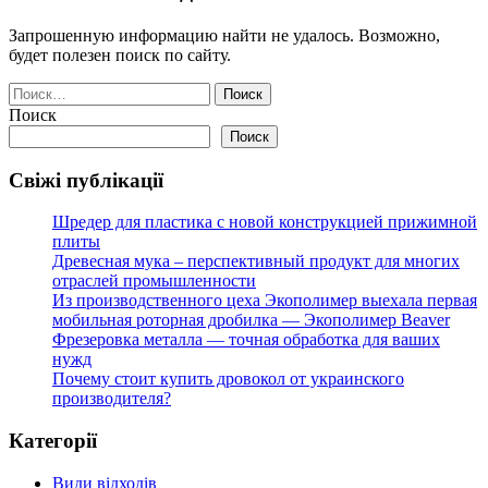
Запрошенную информацию найти не удалось. Возможно,
будет полезен поиск по сайту.
Найти:
Поиск
Поиск
Свіжі публікації
Шредер для пластика с новой конструкцией прижимной
плиты
Древесная мука – перспективный продукт для многих
отраслей промышленности
Из производственного цеха Экополимер выехала первая
мобильная роторная дробилка — Экополимер Beaver
Фрезеровка металла — точная обработка для ваших
нужд
Почему стоит купить дровокол от украинского
производителя?
Категорії
Види відходів