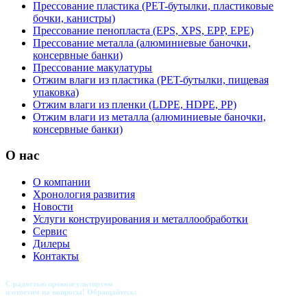
Прессование пластика (PET-бутылки, пластиковые
бочки, канистры)
Прессование пенопласта (EPS, XPS, EPP, EPE)
Прессование металла (алюминиевые баночки,
консервные банки)
Прессование макулатуры
Отжим влаги из пластика (PET-бутылки, пищевая
упаковка)
Отжим влаги из пленки (LDPE, HDPE, PP)
Отжим влаги из металла (алюминиевые баночки,
консервные банки)
О нас
О компании
Хронология развития
Новости
Услуги конструирования и металлообработки
Сервис
Дилеры
Контакты
С радостью проконсультируем
и ответим на вопросы! Обращайтесь: