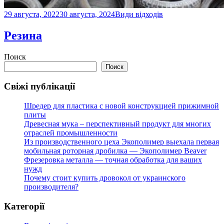
29 августа, 2022
30 августа, 2024
Види відходів
Резина
Поиск
Поиск
Свіжі публікації
Шредер для пластика с новой конструкцией прижимной
плиты
Древесная мука – перспективный продукт для многих
отраслей промышленности
Из производственного цеха Экополимер выехала первая
мобильная роторная дробилка — Экополимер Beaver
Фрезеровка металла — точная обработка для ваших
нужд
Почему стоит купить дровокол от украинского
производителя?
Категорії