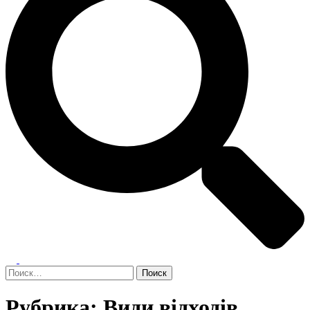
Переключатель
меню
Найти:
Рубрика:
Види відходів