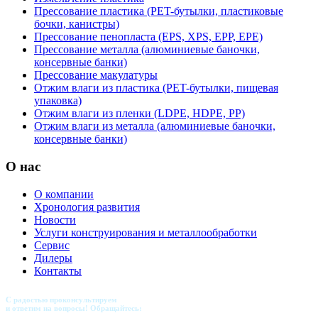
Прессование пластика (PET-бутылки, пластиковые
бочки, канистры)
Прессование пенопласта (EPS, XPS, EPP, EPE)
Прессование металла (алюминиевые баночки,
консервные банки)
Прессование макулатуры
Отжим влаги из пластика (PET-бутылки, пищевая
упаковка)
Отжим влаги из пленки (LDPE, HDPE, PP)
Отжим влаги из металла (алюминиевые баночки,
консервные банки)
О нас
О компании
Хронология развития
Новости
Услуги конструирования и металлообработки
Сервис
Дилеры
Контакты
С радостью проконсультируем
и ответим на вопросы! Обращайтесь: