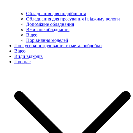
Обладнання для подрібнення
Обладнання для пресування і віджиму вологи
Допоміжне обладнання
Вживане обладнання
Відео
Порівняння моделей
Послуги конструювання та металообробки
Відео
Види відходів
Про нас