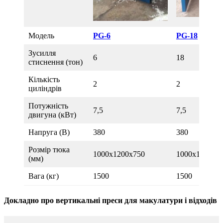
Модель
PG-6
PG-18
Зусилля
6
18
стиснення (тон)
Кількість
2
2
циліндрів
Потужність
7,5
7,5
двигуна (кВт)
Напруга (В)
380
380
Розмір тюка
1000х1200х750
1000х1200х7
(мм)
Вага (кг)
1500
1500
Докладно про вертикальні преси для макулатури і відходів