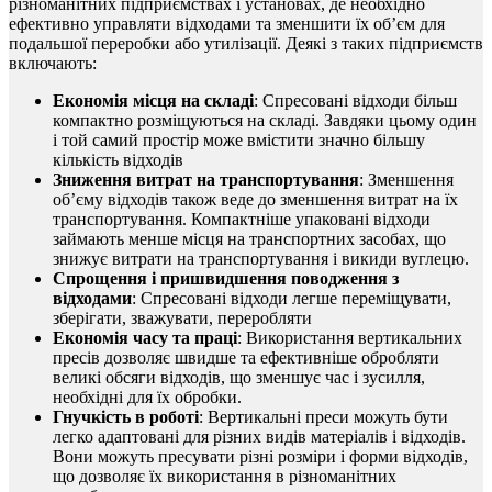
різноманітних підприємствах і установах, де необхідно
ефективно управляти відходами та зменшити їх об’єм для
подальшої переробки або утилізації. Деякі з таких підприємств
включають:
Економія місця на складі
: Спресовані відходи більш
компактно розміщуються на складі. Завдяки цьому один
і той самий простір може вмістити значно більшу
кількість відходів
Зниження витрат на транспортування
: Зменшення
об’єму відходів також веде до зменшення витрат на їх
транспортування. Компактніше упаковані відходи
займають менше місця на транспортних засобах, що
знижує витрати на транспортування і викиди вуглецю.
Спрощення і пришвидшення поводження з
відходами
: Спресовані відходи легше переміщувати,
зберігати, зважувати, переробляти
Економія часу та праці
: Використання вертикальних
пресів дозволяє швидше та ефективніше обробляти
великі обсяги відходів, що зменшує час і зусилля,
необхідні для їх обробки.
Гнучкість в роботі
: Вертикальні преси можуть бути
легко адаптовані для різних видів матеріалів і відходів.
Вони можуть пресувати різні розміри і форми відходів,
що дозволяє їх використання в різноманітних