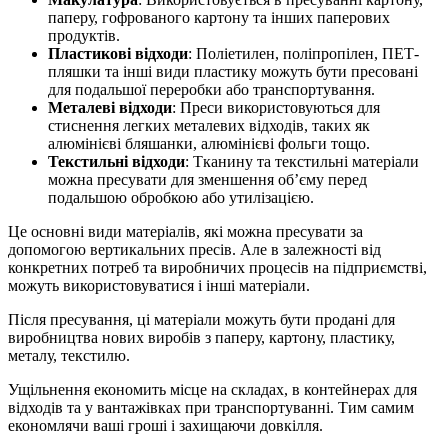
паперу, гофрованого картону та інших паперових
продуктів.
Пластикові відходи
: Поліетилен, поліпропілен, ПЕТ-
пляшки та інші види пластику можуть бути пресовані
для подальшої переробки або транспортування.
Металеві відходи
: Преси використовуються для
стиснення легких металевих відходів, таких як
алюмінієві бляшанки, алюмінієві фольги тощо.
Текстильні відходи
: Тканину та текстильні матеріали
можна пресувати для зменшення об’єму перед
подальшою обробкою або утилізацією.
Це основні види матеріалів, які можна пресувати за
допомогою вертикальних пресів. Але в залежності від
конкретних потреб та виробничих процесів на підприємстві,
можуть використовуватися і інші матеріали.
Після пресування, ці матеріали можуть бути продані для
виробництва нових виробів з паперу, картону, пластику,
металу, текстилю.
Ущільнення економить місце на складах, в контейнерах для
відходів та у вантажівках при транспортуванні. Тим самим
економлячи ваші гроші і захищаючи довкілля.