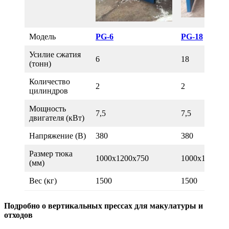
Модель
PG-6
PG-18
Усилие сжатия
6
18
(тонн)
Количество
2
2
цилиндров
Мощность
7,5
7,5
двигателя (кВт)
Напряжение (В)
380
380
Размер тюка
1000х1200х750
1000х1200х7
(мм)
Вес (кг)
1500
1500
Подробно о вертикальных прессах для макулатуры и
отходов