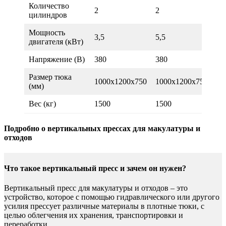
Количество
2
2
2
цилиндров
Мощность
3,5
5,5
7,
двигателя (кВт)
Напряжение (В)
380
380
38
Размер тюка
1000х1200х750
1000х1200х750
10
(мм)
Вес (кг)
1500
1500
15
Подробно о вертикальных прессах для макулатуры и
отходов
Что такое вертикальный пресс и зачем он нужен?
Вертикальный пресс для макулатуры и отходов – это
устройство, которое с помощью гидравлического или другого
усилия прессует различные материалы в плотные тюки, с
целью облегчения их хранения, транспортировки и
переработки.