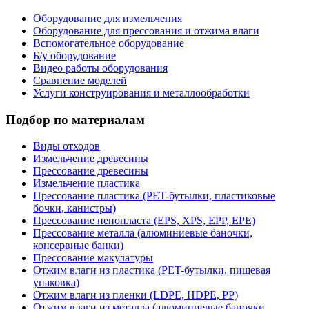
Оборудование для измельчения
Оборудование для прессования и отжима влаги
Вспомогательное оборудование
Б/у оборудование
Видео работы оборудования
Сравнение моделей
Услуги конструирования и металлообработки
Подбор по материалам
Виды отходов
Измельчение древесины
Прессование древесины
Измельчение пластика
Прессование пластика (PET-бутылки, пластиковые
бочки, канистры)
Прессование пенопласта (EPS, XPS, EPP, EPE)
Прессование металла (алюминиевые баночки,
консервные банки)
Прессование макулатуры
Отжим влаги из пластика (PET-бутылки, пищевая
упаковка)
Отжим влаги из пленки (LDPE, HDPE, PP)
Отжим влаги из металла (алюминиевые баночки,