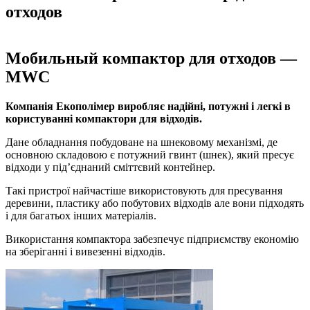
отходов
Мобильный компактор для отходов —
MWC
Компанія Екополімер виробляє надійні, потужні і легкі в
користуванні компактори для відходів.
Дане обладнання побудоване на шнековому механізмі, де
основною складовою є потужний гвинт (шнек), який пресує
відходи у під’єднаний сміттєвий контейнер.
Такі пристрої найчастіше використовують для пресування
деревини, пластику або побутових відходів але вони підходять
і для багатьох інших матеріалів.
Використання компактора забезпечує підприємству економію
на зберіганні і вивезенні відходів.