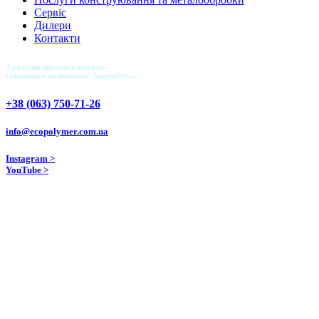
Сервіс
Дилери
Контакти
З радістю проконсультуємо
і відповімо на питання! Звертайтесь:
+38 (063) 750-71-26
info@ecopolymer.com.ua
Instagram >
YouTube >