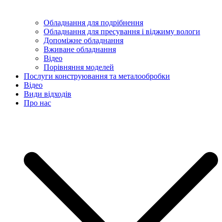
Обладнання для подрібнення
Обладнання для пресування і віджиму вологи
Допоміжне обладнання
Вживане обладнання
Відео
Порівняння моделей
Послуги конструювання та металообробки
Відео
Види відходів
Про нас