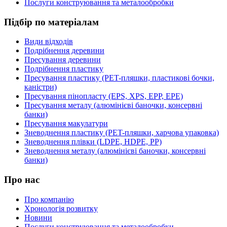
Послуги конструювання та металообробки
Підбір по матеріалам
Види відходів
Подрібнення деревини
Пресування деревини
Подрібнення пластику
Пресування пластику (PET-пляшки, пластикові бочки,
каністри)
Пресування пінопласту (EPS, XPS, EPP, EPE)
Пресування металу (алюмінієві баночки, консервні
банки)
Пресування макулатури
Зневоднення пластику (PET-пляшки, харчова упаковка)
Зневоднення плівки (LDPE, HDPE, PP)
Зневоднення металу (алюмінієві баночки, консервні
банки)
Про нас
Про компанію
Хронологія розвитку
Новини
Послуги конструювання та металообробки