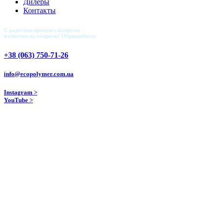
Дилеры
Контакты
С радостью проконсультируем
и ответим на вопросы! Обращайтесь:
+38 (063) 750-71-26
info@ecopolymer.com.ua
Instagram >
YouTube >