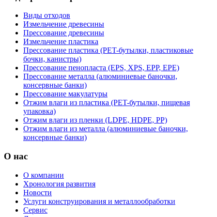
Виды отходов
Измельчение древесины
Прессование древесины
Измельчение пластика
Прессование пластика (PET-бутылки, пластиковые
бочки, канистры)
Прессование пенопласта (EPS, XPS, EPP, EPE)
Прессование металла (алюминиевые баночки,
консервные банки)
Прессование макулатуры
Отжим влаги из пластика (PET-бутылки, пищевая
упаковка)
Отжим влаги из пленки (LDPE, HDPE, PP)
Отжим влаги из металла (алюминиевые баночки,
консервные банки)
О нас
О компании
Хронология развития
Новости
Услуги конструирования и металлообработки
Сервис