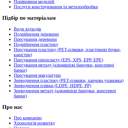
Порівняння моделей
Послуги конструювання та металообробки
Підбір по матеріалам
Види відходів
Подрібнення деревини
Пресування деревини
Подрібнення пластику
Пресування пластику (PET-пляшки, пластикові бочки,
каністри)
Пресування пінопласту (EPS, XPS, EPP, EPE)
Пресування металу (алюмінієві баночки, консервні
банки)
Пресування макулатури
Зневоднення пластику (PET-пляшки, харчова упаковка)
Зневоднення плівки (LDPE, HDPE, PP)
Зневоднення металу (алюмінієві баночки, консервні
банки)
Про нас
Про компанію
Хронологія розвитку