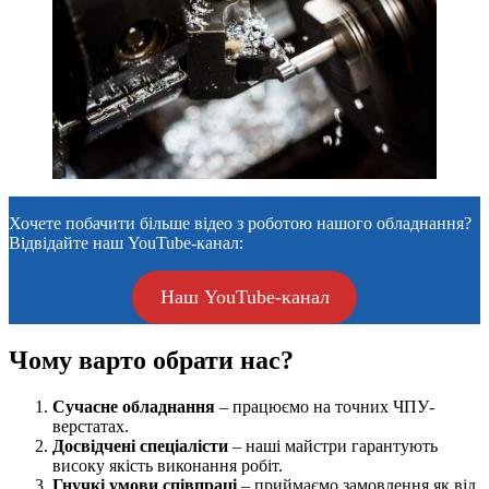
Хочете побачити більше відео з роботою нашого обладнання?
Відвідайте наш YouTube-канал:
Наш YouTube-канал
Чому варто обрати нас?
Сучасне обладнання
– працюємо на точних ЧПУ-
верстатах.
Досвідчені спеціалісти
– наші майстри гарантують
високу якість виконання робіт.
Гнучкі умови співпраці
– приймаємо замовлення як від