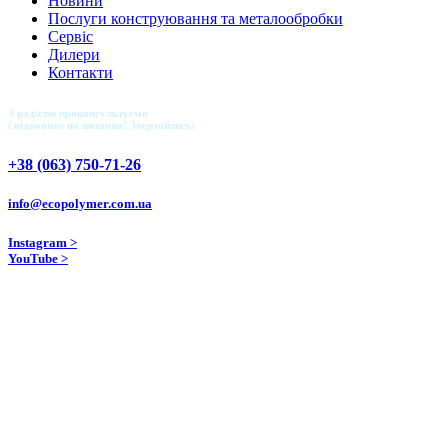
Новини
Послуги конструювання та металообробки
Сервіс
Дилери
Контакти
З радістю проконсультуємо
і відповімо на питання! Звертайтесь:
+38 (063) 750-71-26
info@ecopolymer.com.ua
Instagram >
YouTube >